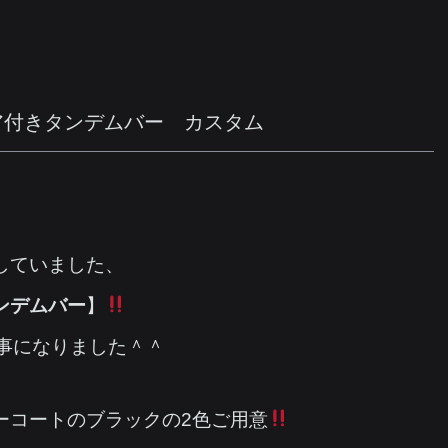
ア付きタンデムバー カスタム
していました、
ンデムバー
】
る事になりました＾＾
ーコートのブラックの2色ご用意